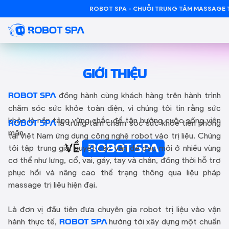
ROBOT SPA - CHUỖI TRUNG TÂM MASSAGE TR
GIỚI THIỆU
đồng hành cùng khách hàng trên hành trình
ROBOT SPA
chăm sóc sức khỏe toàn diện, vì chúng tôi tin rằng sức
khỏe là nền tảng vững chắc để tận hưởng cuộc sống viên
là trung tâm chăm sóc sức khỏe tiên phong
ROBOT SPA
mãn.
tại Việt Nam ứng dụng công nghệ robot vào trị liệu. Chúng
VỀ
tôi tập trung giải quyết các vấn đề đau mỏi ở nhiều vùng
ROBOT SPA
cơ thể như lưng, cổ, vai, gáy, tay và chân, đồng thời hỗ trợ
phục hồi và nâng cao thể trạng thông qua liệu pháp
massage trị liệu hiện đại.
Là đơn vị đầu tiên đưa chuyên gia robot trị liệu vào vận
hành thực tế,
hướng tới xây dựng một chuẩn
ROBOT SPA