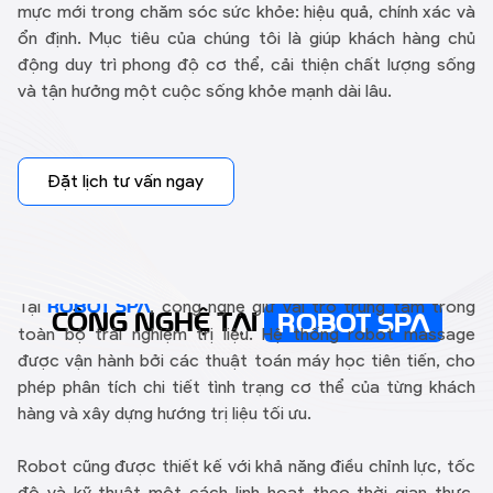
mực mới trong chăm sóc sức khỏe: hiệu quả, chính xác và
ổn định. Mục tiêu của chúng tôi là giúp khách hàng chủ
động duy trì phong độ cơ thể, cải thiện chất lượng sống
và tận hưởng một cuộc sống khỏe mạnh dài lâu.
Đặt lịch tư vấn ngay
Tại
, công nghệ giữ vai trò trung tâm trong
ROBOT SPA
CÔNG NGHỆ TẠI
ROBOT SPA
toàn bộ trải nghiệm trị liệu. Hệ thống robot massage
được vận hành bởi các thuật toán máy học tiên tiến, cho
phép phân tích chi tiết tình trạng cơ thể của từng khách
hàng và xây dựng hướng trị liệu tối ưu.
Robot cũng được thiết kế với khả năng điều chỉnh lực, tốc
độ và kỹ thuật một cách linh hoạt theo thời gian thực.